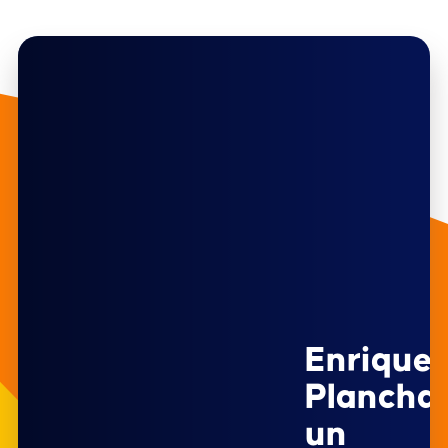
Enrique
Planchar
un