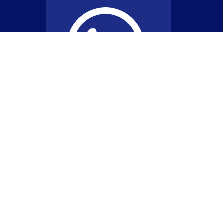
©2023 AEUSB | Designed by
Nextep Innovation LLC