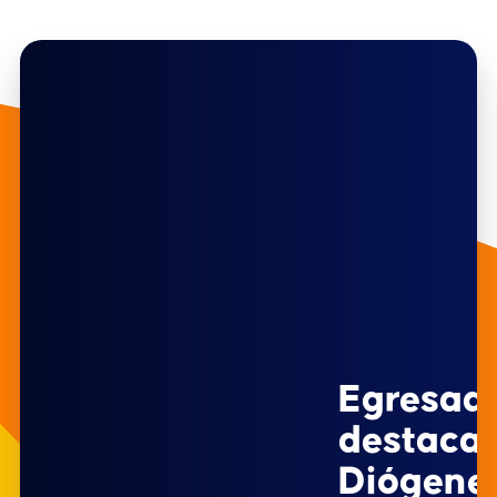
Egresad
destacad
Diógene