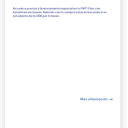
Accede a precios y financiamiento especial en tu FIAT 0 km, con
beneficios exclusivos. Además con tu compra estarás becando a un
estudiante de la USB por 6 meses.
Más información