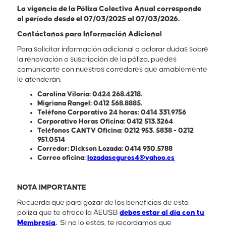
La vigencia de la Póliza Colectiva Anual corresponde
al período desde el 07/03/2025 al 07/03/2026.
Contáctanos para Información Adicional
Para solicitar información adicional o aclarar dudas sobre
la renovación o suscripción de la póliza, puedes
comunicarte con nuestros corredores que amablemente
le atenderán:
Carolina Viloria: 0424 268.4218.
Migriana Rangel: 0412 568.8885.
Teléfono Corporativo 24 horas: 0414 331.9756
Corporativo Horas Oficina: 0412 513.3264
Teléfonos CANTV Oficina: 0212 953. 5838 - 0212
951.0514
Corredor: Dickson Lozada: 0414 930.5788
Correo oficina:
lozadaseguros4@yahoo.es
NOTA IMPORTANTE
Recuerda que para gozar de los beneficios de esta
póliza que te ofrece la AEUSB
debes estar al día con tu
Membresía
.
Si no lo estás, te recordamos que