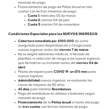
moneda de pago
Financiamiento de pago de Póliza Anual en tres
cuotas con fechas máximas de pago:
Cuota 1:
miércoles 05 de marzo
Cuota 2:
viernes 04 de julio
Cuota 3:
martes 04 de noviembre
Condiciones Especiales para los NUEVOS INGRESOS:
Cobertura inmediata por $100.000
de suma
asegurada para Hospitalización y Cirugía para
nuevos ingresos antes del
viernes 7 de marzo
No se exigirá exámenes médicos, ni llenado de
planillas, ni selección de riesgo a los nuevos ingresos
que formalicen su inclusión antes del
viernes 04 de
abril
Plazos de espera para
COVID 19
,
un (01) mes
para
nuevos ingresos
Admisibilidad
nuevos ingresos, se evaluarán los
casos de mayores de 80 años
45 días
para tramitar
Reembolsos
Pago de reembolsos en dólares o bolívares según
moneda de pago
Financiamiento
de la
Póliza Anual
a través del pago
en
tres cuotas
con fechas máximas de pago: