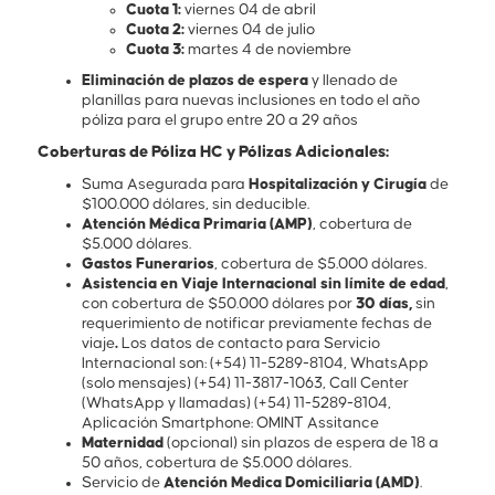
Cuota 1:
viernes 04 de abril
Cuota 2:
viernes 04 de julio
Cuota 3:
martes 4 de noviembre
Eliminación de plazos de espera
y llenado de
planillas para nuevas inclusiones en todo el año
póliza para el grupo entre 20 a 29 años
Coberturas de Póliza HC y Pólizas Adicionales:
Suma Asegurada para
Hospitalización y Cirugía
de
$100.000 dólares, sin deducible.
Atención Médica Primaria (AMP)
, cobertura de
$5.000 dólares.
Gastos Funerarios
, cobertura de $5.000 dólares.
Asistencia en Viaje Internacional
sin límite de edad
,
con cobertura de $50.000 dólares por
30 días,
sin
requerimiento de notificar previamente fechas de
viaje
.
Los datos de contacto para Servicio
Internacional son: (+54) 11-5289-8104, WhatsApp
(solo mensajes) (+54) 11-3817-1063, Call Center
(WhatsApp y llamadas) (+54) 11-5289-8104,
Aplicación Smartphone: OMINT Assitance
Maternidad
(opcional) sin plazos de espera de 18 a
50 años, cobertura de $5.000 dólares.
Servicio de
Atención Medica Domiciliaria (AMD)
.