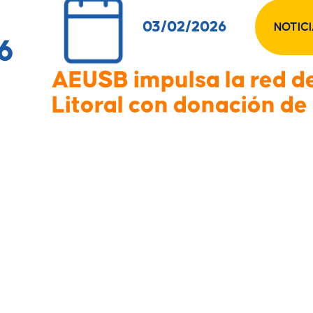
03/02/2026
NOTIC
6
AEUSB impulsa la red de
Litoral con donación de
la conectividad no es un lujo, sino una herramienta indisp
a, la
Asociación de Egresados de la USB (AEUSB)
ha hecho
ología
en áreas clave de la Sede del Litoral.
del plan integral de recuperación de infraestructura que l