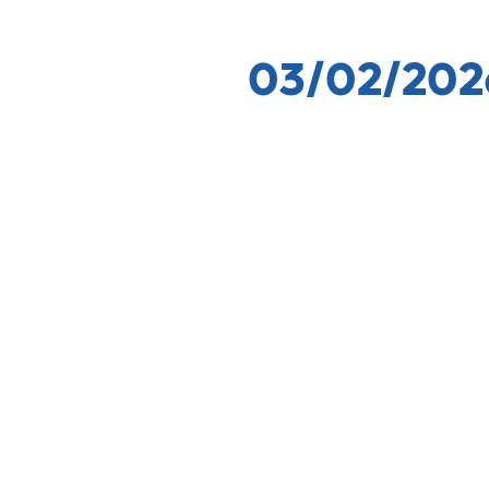
03/02/202
En la era del conocimiento, 
académica. Con esta premis
nuevos
routers de alta tecn
Esta iniciativa forma parte 