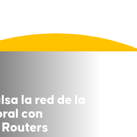
a la red de la
oral con
 Routers